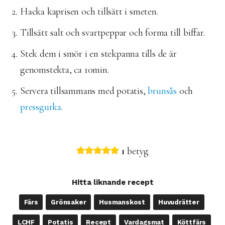
Hacka kaprisen och tillsätt i smeten.
Tillsätt salt och svartpeppar och forma till biffar.
Stek dem i smör i en stekpanna tills de är
genomstekta, ca 10min.
Servera tillsammans med potatis,
brunsås
och
pressgurka
.
1
betyg
Hitta liknande recept
Färs
Grönsaker
Husmanskost
Huvudrätter
LCHF
Potatis
Recept
Vardagsmat
Köttfärs