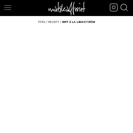
FÄRS
/
RECEPT
/
BIFF Á LA LINDSTRÖM