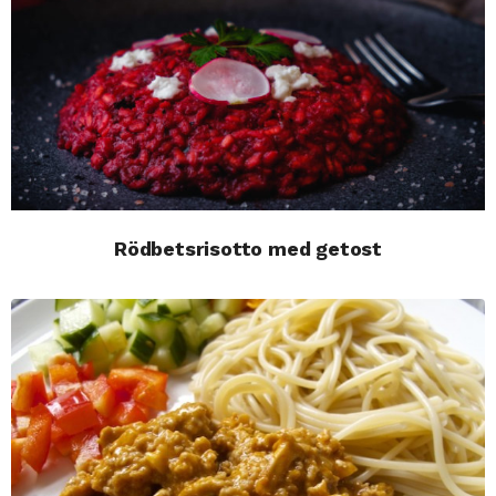
Rödbetsrisotto med getost