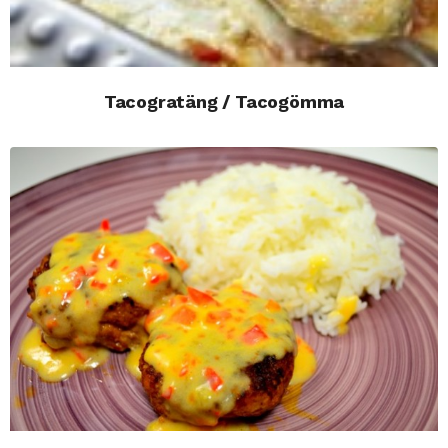
Tacogratäng / Tacogömma