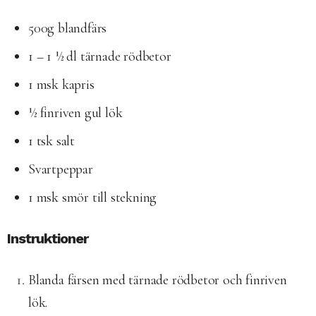
500g blandfärs
1 – 1 ½ dl tärnade rödbetor
1 msk kapris
½ finriven gul lök
1 tsk salt
Svartpeppar
1 msk smör till stekning
Instruktioner
Blanda färsen med tärnade rödbetor och finriven
lök.