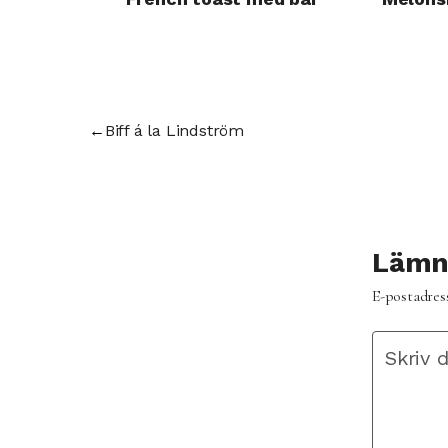
←
Biff á la Lindström
Lämna
E-postadress