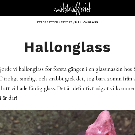
EFTERRÄTTER
/
RECEPT
/
HALLONGLASS
Hallonglass
jorde vi hallonglass för första gången i en glassmaskin hos 
 Otroligt smidigt och snabbt gick det, tog bara 20min från a
ll att vi hade färdig glass. Det är definitivt något vi komme
i är där!