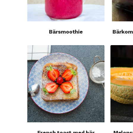
Bärsmoothie
Bärkomp
French toast med bär
Melons