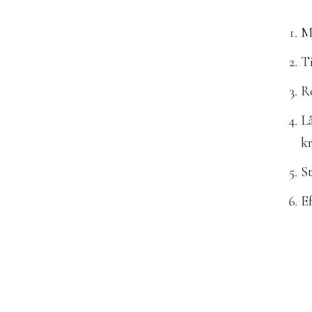
Mi
Ti
Rö
Lå
k
St
Ef