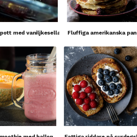
ott med vaniljkesella
Fluffiga amerikanska pa
moothie med hallon
Fattiga riddare på surdeg