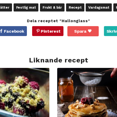
rätter
Festlig mat
Frukt & bär
Recept
Vardagsmat
Dela receptet "Hallonglass"
Facebook
Pinterest
Spara
Skriv
Liknande recept