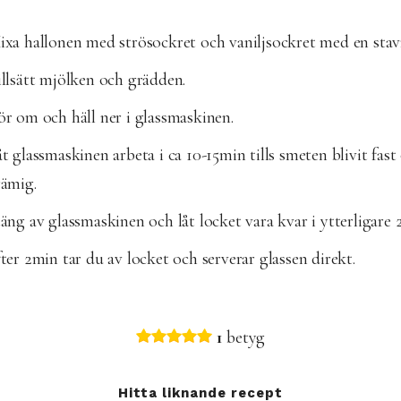
xa hallonen med strösockret och vaniljsockret med en stav
llsätt mjölken och grädden.
r om och häll ner i glassmaskinen.
t glassmaskinen arbeta i ca 10-15min tills smeten blivit fast
rämig.
äng av glassmaskinen och låt locket vara kvar i ytterligare 
ter 2min tar du av locket och serverar glassen direkt.
1
betyg
Hitta liknande recept