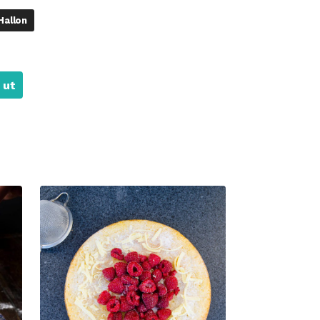
Hallon
 ut