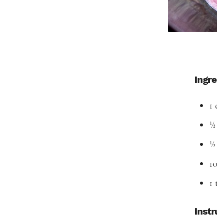
Ingr
1 
½ 
½ 
10
1 
Instr