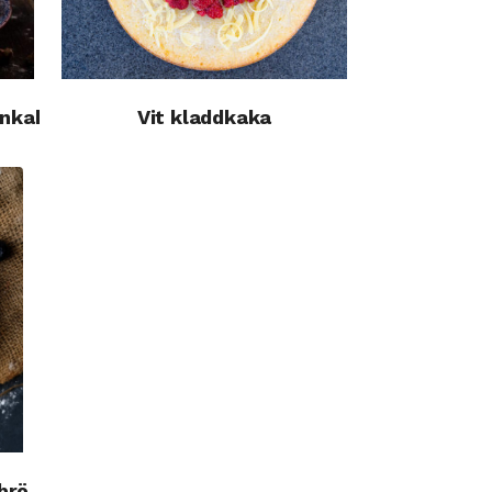
nnkakor
Vit kladdkaka
sbröd