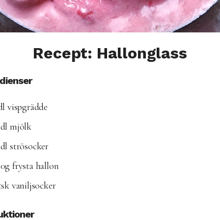
Recept: Hallonglass
edienser
dl vispgrädde
dl mjölk
dl strösocker
0g frysta hallon
tsk vaniljsocker
uktioner