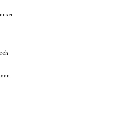
mixer.
 och
2min.