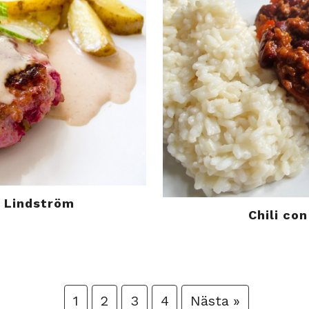
a Lindström
Chili co
1
2
3
4
Nästa »