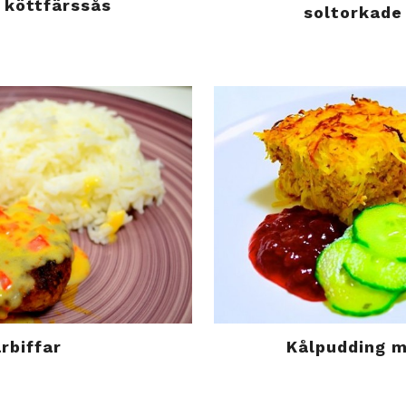
 köttfärssås
soltorkade
rbiffar
Kålpudding m