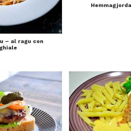
Hemmagjorda 
u – al ragu con
ghiale