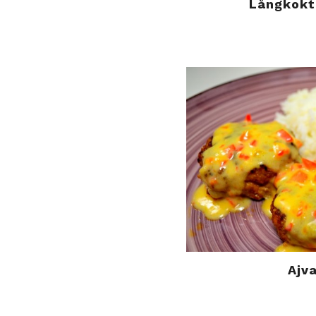
Långkokt
Ajva