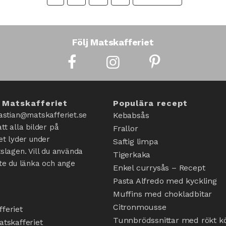
Följ Matskafferiet
 Matskafferiet
Populära recept
astian@matskafferiet.se
Kebabsås
tt alla bilder på
Frallor
et lyder under
Saftig limpa
slagen. Vill du använda
Tigerkaka
te du länka och ange
Enkel currysås – Recept
Pasta Alfredo med kyckling
Muffins med chokladbitar
Citronmousse
feriet
Tunnbrödssnittar med rökt kö
tskafferiet