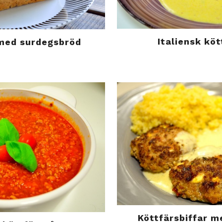
Italiensk kö
med surdegsbröd
Köttfärsbiffar m