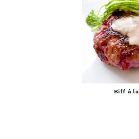
Biff á l