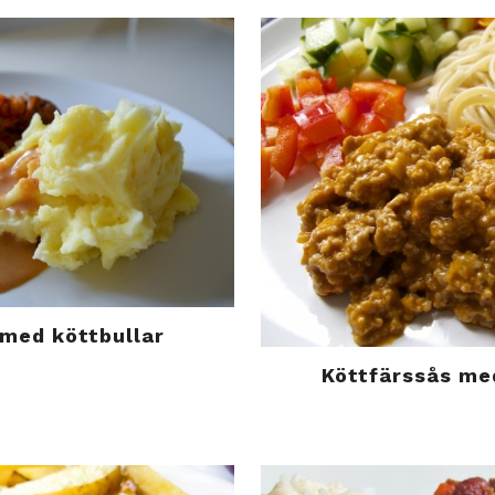
med köttbullar
Köttfärssås me