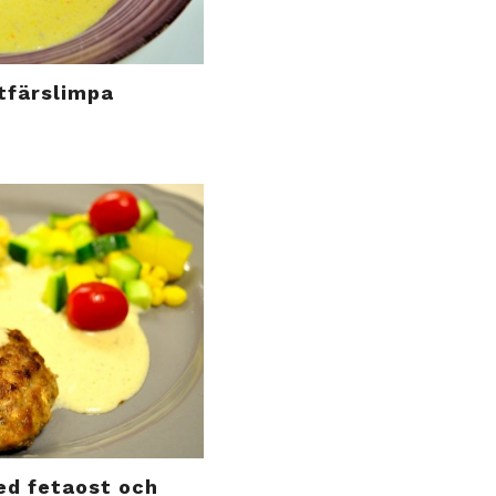
ttfärslimpa
ed fetaost och