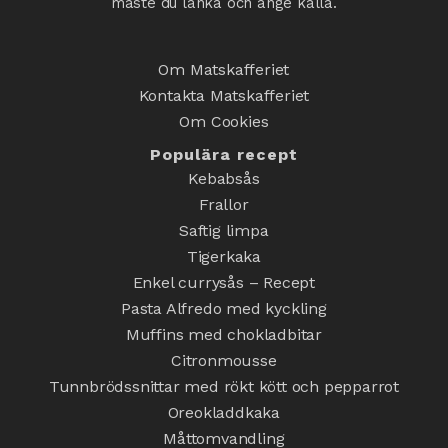
måste du länka och ange källa.
Om Matskafferiet
Kontakta Matskafferiet
Om Cookies
Populära recept
Kebabsås
Frallor
Saftig limpa
Tigerkaka
Enkel currysås – Recept
Pasta Alfredo med kyckling
Muffins med chokladbitar
Citronmousse
Tunnbrödssnittar med rökt kött och pepparrot
Oreokladdkaka
Måttomvandling