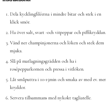
Dela kycklingfiléerna i mindre bitar och stek i en
klick smör.
Ha över salt, svart -och vitpeppar och piffikryddan.
Vänd ner champinjonerna och löken och stek dem
mjuka.
Slå på matlagningsgrädden och ha i
rosépepparkornen och pressa i vitlöken.
Låt småputtra i 10-15min och smaka av med ev. mer
kryddor.
Servera tillsammans med nykokt tagliatelle.