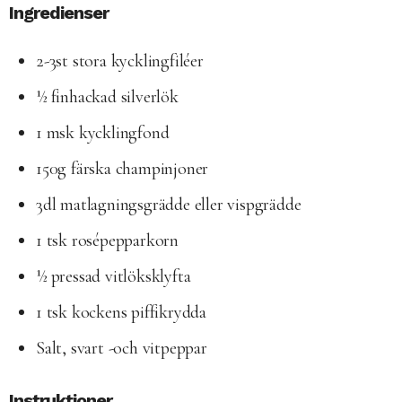
Ingredienser
2-3st stora kycklingfiléer
½ finhackad silverlök
1 msk kycklingfond
150g färska champinjoner
3dl matlagningsgrädde eller vispgrädde
1 tsk rosépepparkorn
½ pressad vitlöksklyfta
1 tsk kockens piffikrydda
Salt, svart -och vitpeppar
Instruktioner