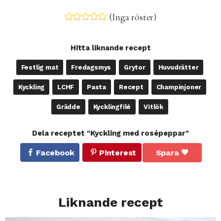
(Inga röster)
Hitta liknande recept
Festlig mat
Fredagsmys
Grytor
Huvudrätter
Kyckling
LCHF
Pasta
Recept
Champinjoner
Grädde
Kycklingfilé
Vitlök
Dela receptet "Kyckling med rosépeppar"
Facebook
Pinterest
Spara
Liknande recept