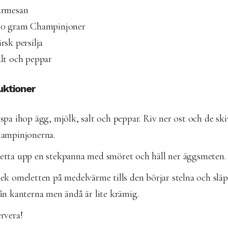
armesan
00 gram Champinjoner
rsk persilja
lt och peppar
uktioner
spa ihop ägg, mjölk, salt och peppar. Riv ner ost och de sk
hampinjonerna.
etta upp en stekpanna med smöret och häll ner äggsmeten.
ek omeletten på medelvärme tills den börjar stelna och slä
ån kanterna men ändå är lite krämig.
rvera!