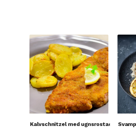
Kalvschnitzel med ugnsrostade krispig
Svampr