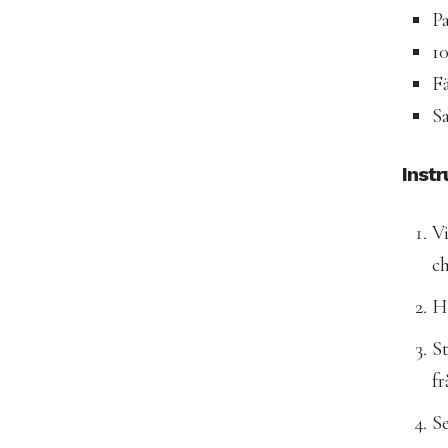
P
1
Fä
Sa
Instr
Vi
c
H
St
fr
Se