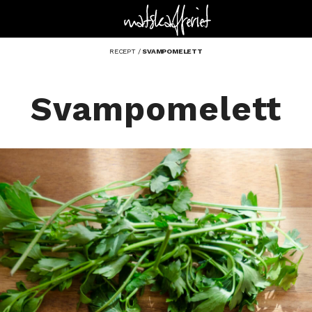
RECEPT
/
SVAMPOMELETT
Svampomelett