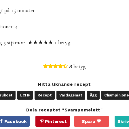
t på: 15
minuter
tioner: 4
yg
5
stjärnor: ★★★★★
1
betyg
8
betyg
Hitta liknande recept
rukost
LCHF
Recept
Vardagsmat
Ägg
Champinjone
Dela receptet "Svampomelett"
Facebook
Pinterest
Spara
Skriv