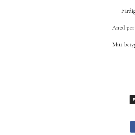
Färdig
Antal por
Mitt bet
F