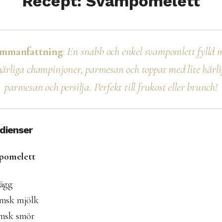
Recept: Svampomelett
mmanfattning
:
En snabb och enkel svampomlett fylld 
härliga champinjoner, parmesan och toppat med lite härli
parmesan och persilja. Perfekt till frukost eller brunch!
edienser
pomelett
 ägg
 msk mjölk
 msk smör