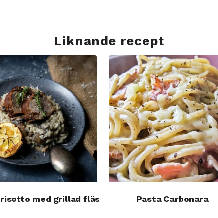
Liknande recept
a potatisskivor
isotto med grillad fläskfilé
Pasta Carbonara