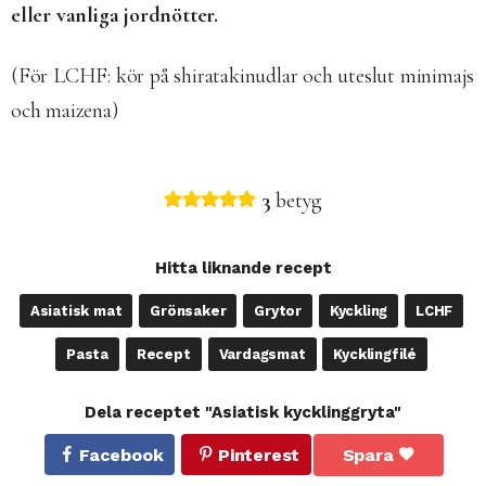
eller vanliga jordnötter.
(För LCHF: kör på shiratakinudlar och uteslut minimajs
och maizena)
3
betyg
Hitta liknande recept
Asiatisk mat
Grönsaker
Grytor
Kyckling
LCHF
Pasta
Recept
Vardagsmat
Kycklingfilé
Dela receptet "Asiatisk kycklinggryta"
Facebook
Pinterest
Spara