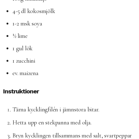
4-5 dl kokosmjölk
1-2 msk soya
½ lime
1 gul lök
1 zucchini
ev. maizena
Instruktioner
Tärna kycklingfilén i jämnstora bitar.
Hetta upp en stekpanna med olja.
Bryn kycklingen tillsammans med salt, svartpeppar