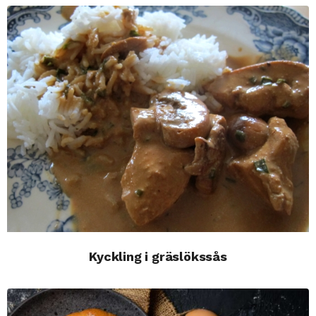
Kyckling i gräslökssås