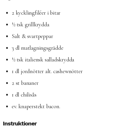
2 kycklingfiléer i bitar
½ tsk grillkrydda
Salt & svartpeppar
3 dl matlagningsgrädde
½ tsk italiensk salladskrydda
1 dl jordnötter alt. cashewnötter
2 st bananer
1 dl chilisås
ev. knaperstekt bacon.
Instruktioner