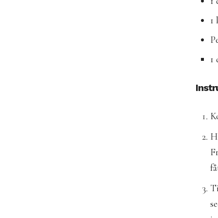
1 
1 
Pe
1 
Instr
Ko
Ha
Fr
få
Ti
se