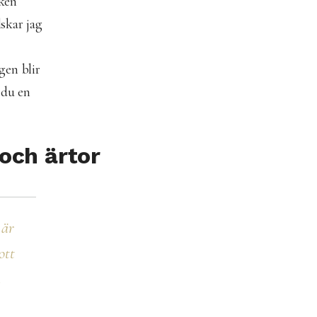
aken
skar jag
gen blir
 du en
och ärtor
 är
ott
n