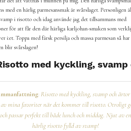
 får det att vattnas i munnen på mig. Den härliga svampsm
ns med en härlig parmesansmak är svårslaget. Personligen äl
svamp i risotto och idag använde jag det tillsammans med
ner för att får den där härliga karljohan-smaken som verkli
er i:et. Toppa med färsk persilja och massa parmesan så har
m blir svårslagen!
Risotto med kyckling, svamp 
ammanfattning
:
Risotto med kyckling, svamp och ärtor
 av mina favoriter när det kommer till risotto. Otroligt g
och passar perfekt till både lunch och middag. Njut av e
härlig risotto fylld av svamp!