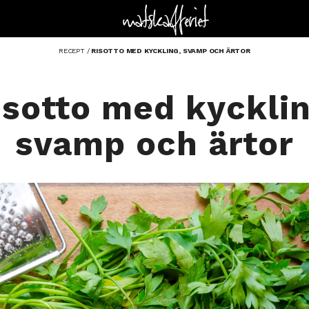
RECEPT
/
RISOTTO MED KYCKLING, SVAMP OCH ÄRTOR
isotto med kycklin
svamp och ärtor