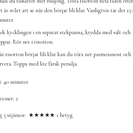
nan du tillsätter mer buljong. Testa risotton hela tiden eft
t är svårt att se när den börjar bli klar. Vanligtvis tar det 15
nuter.
ek kycklingen i en separat stekpanna, krydda med salt och
ppar. Rör ner i risotton.
r risotton börjar bli klar kan du röra ner parmesanost och
rvera. Toppa med lite färsk persilja.
å:
40 minuter
tioner:
2
yg
5
stjärnor: ★★★★★
1
betyg