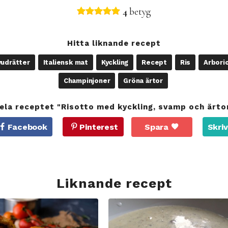
4
betyg
Hitta liknande recept
udrätter
Italiensk mat
Kyckling
Recept
Ris
Arborio
Champinjoner
Gröna ärtor
ela receptet "Risotto med kyckling, svamp och ärto
Facebook
Pinterest
Spara
Skriv
Liknande recept