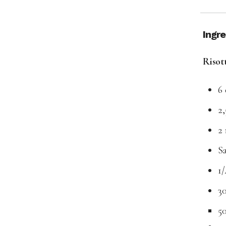
Ingr
Risot
6 
2,
2 
S
1/
3
5