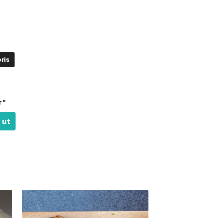
ris
r"
 ut