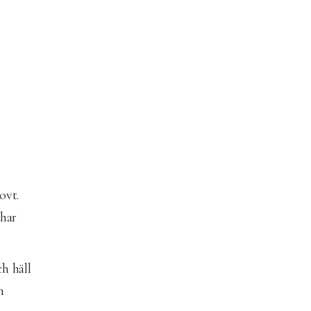
ovt.
 har
ch häll
n