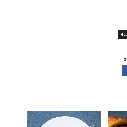
Huv
D