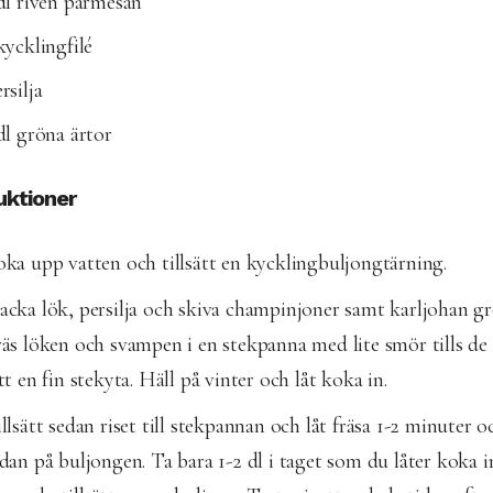
dl riven parmesan
kycklingfilé
rsilja
dl gröna ärtor
uktioner
ka upp vatten och tillsätt en kycklingbuljongtärning.
cka lök, persilja och skiva champinjoner samt karljohan gr
äs löken och svampen i en stekpanna med lite smör tills de
tt en fin stekyta. Häll på vinter och låt koka in.
llsätt sedan riset till stekpannan och låt fräsa 1-2 minuter o
dan på buljongen. Ta bara 1-2 dl i taget som du låter koka i