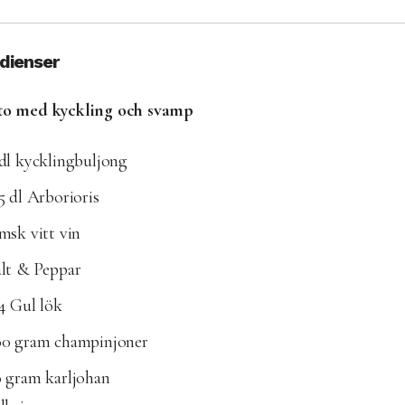
edienser
to med kyckling och svamp
dl kycklingbuljong
5 dl Arborioris
msk vitt vin
alt & Peppar
4 Gul lök
00 gram champinjoner
0 gram karljohan