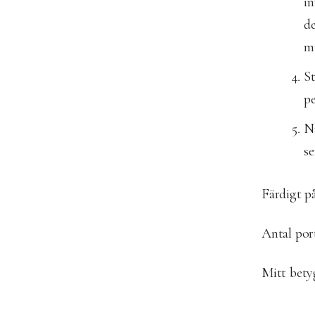
in
de
mi
St
pe
Nä
se
Färdigt p
Antal por
Mitt bet