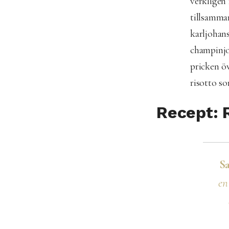
verkligen
tillsamma
karljohan
champinjo
pricken öv
risotto so
Recept: 
S
en