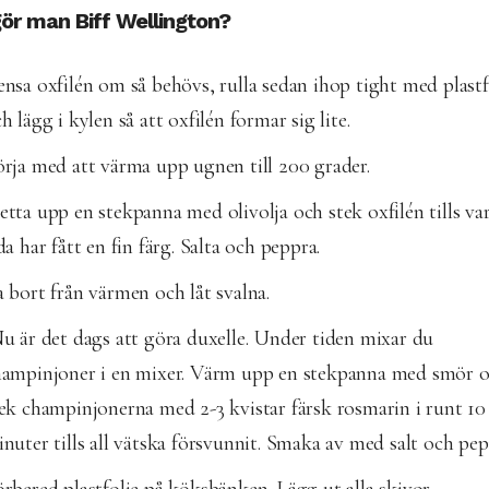
ör man Biff Wellington?
nsa oxfilén om så behövs, rulla sedan ihop tight med plastf
h lägg i kylen så att oxfilén formar sig lite.
rja med att värma upp ugnen till 200 grader.
tta upp en stekpanna med olivolja och stek oxfilén tills var
da har fått en fin färg. Salta och peppra.
 bort från värmen och låt svalna.
 är det dags att göra duxelle. Under tiden mixar du
hampinjoner i en mixer. Värm upp en stekpanna med smör 
ek champinjonerna med 2-3 kvistar färsk rosmarin i runt 10
nuter tills all vätska försvunnit. Smaka av med salt och pep