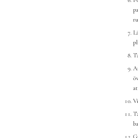
Fö
pa
ru
Lä
pl
Ta
An
öv
at
Vi
Ta
ba
Gr