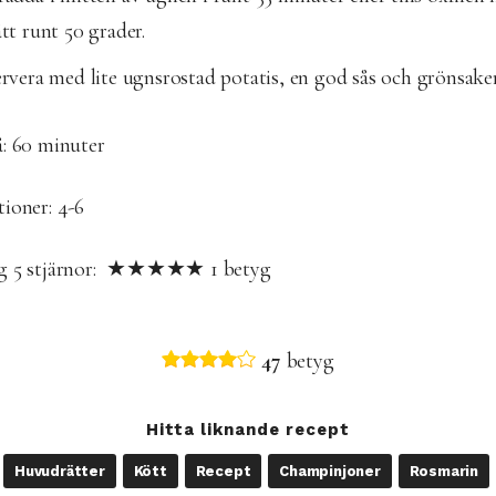
tt runt 50 grader.
rvera med lite ugnsrostad potatis, en god sås och grönsaker
: 6
0 minuter
ioner: 4-6
yg
5
stjärnor: ★★★★★
1
betyg
47
betyg
Hitta liknande recept
Huvudrätter
Kött
Recept
Champinjoner
Rosmarin