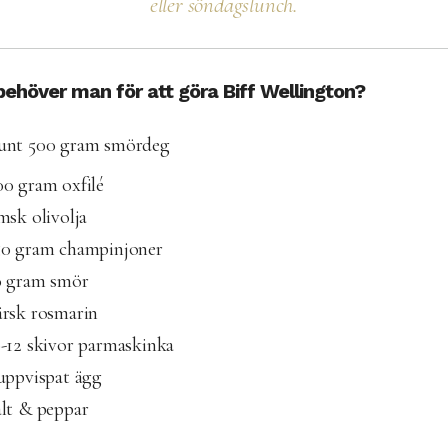
eller söndagslunch.
ehöver man för att göra Biff Wellington?
unt 500 gram smördeg
0 gram oxfilé
msk olivolja
50 gram champinjoner
0 gram smör
ärsk rosmarin
-12 skivor parmaskinka
uppvispat ägg
alt & peppar