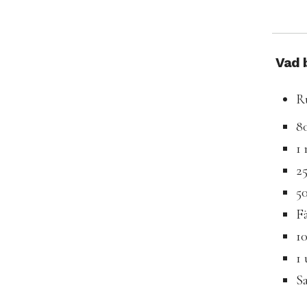
Vad b
R
80
1 
2
5
F
10
1 
S