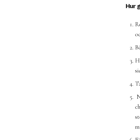
Hur g
Re
oc
Bö
He
si
Ta
Nu
c
st
mi