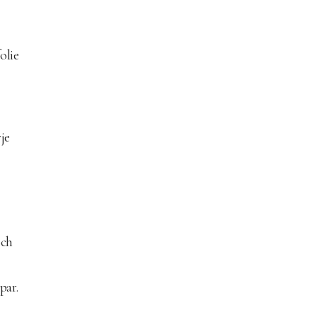
olie
je
och
par.