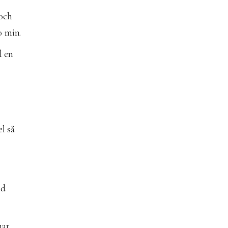
 och
0 min.
l en
l så
nd
har