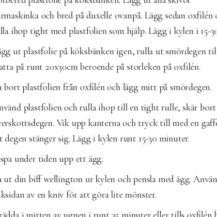
rbered plastfolie på köksbänken. Lägg ut alla skivor
rmaskinka och bred på duxelle ovanpå. Lägg sedan oxfilén
lla ihop tight med plastfolien som hjälp. Lägg i kylen i 15-3
gg ut plastfolie på köksbänken igen, rulla ut smördegen til
atta på runt 20x30cm beroende på storleken på oxfilén.
 bort plastfolien från oxfilén och lägg mitt på smördegen.
vänd plastfolien och rulla ihop till en tight rulle, skär bort
erskottsdegen. Vik upp kanterna och tryck till med en gaffe
t degen stänger sig. Lägg i kylen runt 15-30 minuter.
spa under tiden upp ett ägg.
 ut din biff wellington ur kylen och pensla med ägg. Anvä
ksidan av en kniv för att göra lite mönster.
ädda i mitten av ugnen i runt 35 minuter eller tills oxfilén 