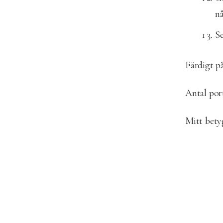
nå
Se
Färdigt på
Antal port
Mitt bet