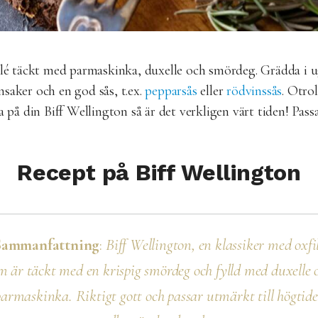
filé täckt med parmaskinka, duxelle och smördeg. Grädda i 
saker och en god sås, t.ex.
pepparsås
eller
rödvinssås
. Otrol
 på din Biff Wellington så är det verkligen värt tiden! Passar 
Recept på Biff Wellington
Sammanfattning
:
Biff Wellington, en klassiker med oxfi
m är täckt med en krispig smördeg och fylld med duxelle 
parmaskinka. Riktigt gott och passar utmärkt till högtide