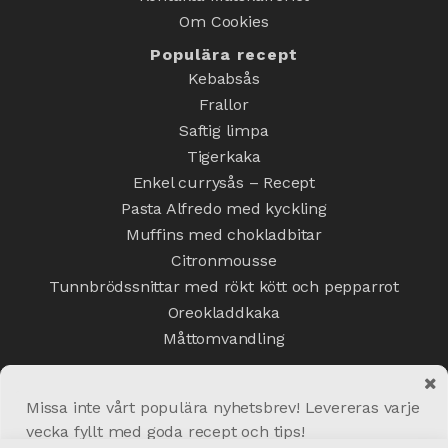
Om Cookies
Populära recept
Kebabsås
Frallor
Saftig limpa
Tigerkaka
Enkel currysås – Recept
Pasta Alfredo med kyckling
Muffins med chokladbitar
Citronmousse
Tunnbrödssnittar med rökt kött och pepparrot
Oreokladdkaka
Måttomvandling
Missa inte vårt populära nyhetsbrev! Levereras varje
vecka fyllt med goda recept och tips!
Copyright © 2020 Matskafferiet.se