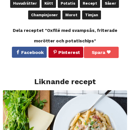
Huvudrätter
Kött
Potatis
Recept
Såser
Champinjoner
Morot
Timjan
Dela receptet "Oxfilé med svampsås, friterade
morötter och potatischips"
Facebook
Pinterest
Spara
Liknande recept