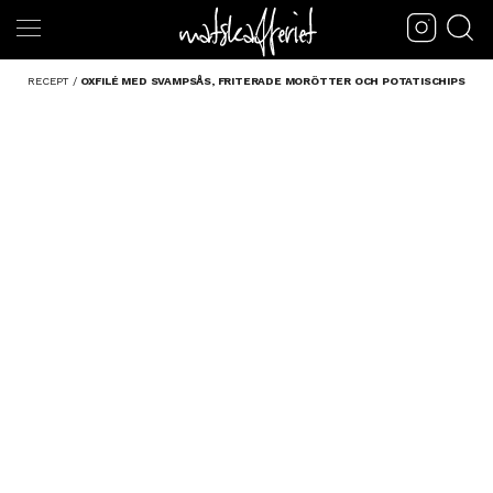
RECEPT
/
OXFILÉ MED SVAMPSÅS, FRITERADE MORÖTTER OCH POTATISCHIPS