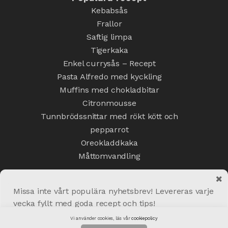
Kebabsås
Frallor
Saftig limpa
Tigerkaka
Enkel currysås – Recept
Pasta Alfredo med kyckling
Muffins med chokladbitar
Citronmousse
Tunnbrödssnittar med rökt kött och
pepparrot
Oreokladdkaka
Måttomvandling
Missa inte vårt populära nyhetsbrev! Levereras varje
vecka fyllt med goda recept och tips!
Copyright © 2020 Matskafferiet.se
Vi använder cookies, läs vår
cookiepolicy
Skicka!