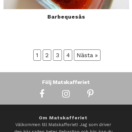
Barbequesås
1
2
3
4
Nästa »
Följ Matskafferiet
Om Matskafferiet
Välkommen till Matskafferiet! Jag som driver
den här sajten heter Sebastian och här kan du