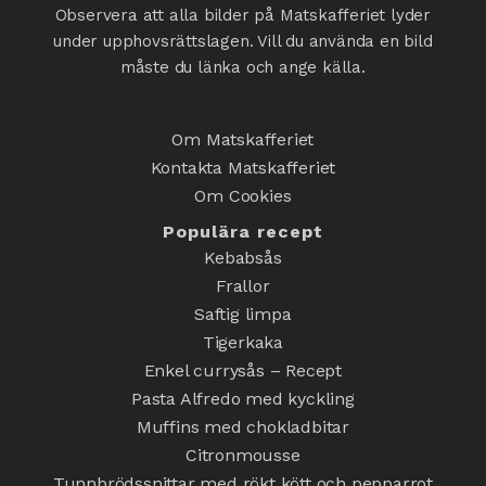
Observera att alla bilder på Matskafferiet lyder
under upphovsrättslagen. Vill du använda en bild
måste du länka och ange källa.
Om Matskafferiet
Kontakta Matskafferiet
Om Cookies
Populära recept
Kebabsås
Frallor
Saftig limpa
Tigerkaka
Enkel currysås – Recept
Pasta Alfredo med kyckling
Muffins med chokladbitar
Citronmousse
Tunnbrödssnittar med rökt kött och pepparrot