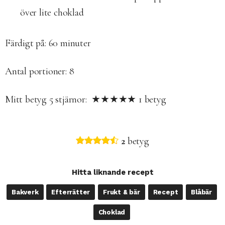
över lite choklad
Färdigt på:
60 minuter
Antal portioner:
8
Mitt betyg
5
stjärnor: ★★★★★
1
betyg
2
betyg
Hitta liknande recept
Bakverk
Efterrätter
Frukt & bär
Recept
Blåbär
Choklad