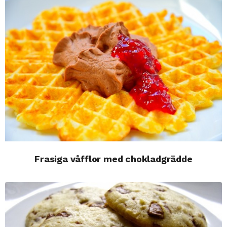
Frasiga våfflor med chokladgrädde