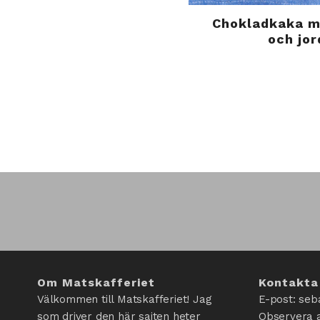
Chokladkaka m
och jo
Om Matskafferiet
Kontakta
Välkommen till Matskafferiet! Jag
E-post: seb
som driver den här sajten heter
Observera a