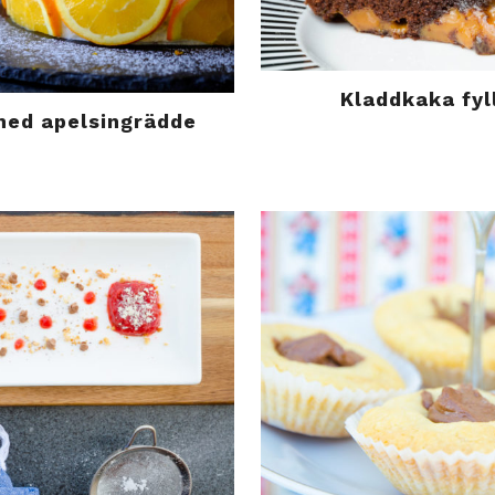
Kladdkaka fyl
med apelsingrädde