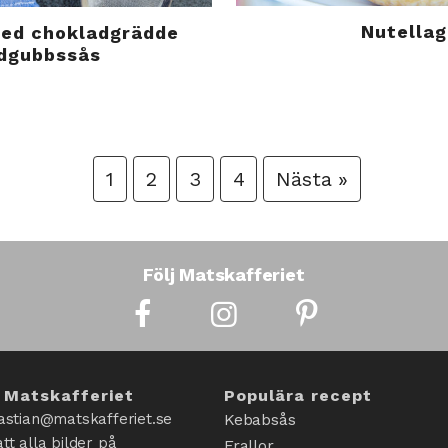
Nutellag
ed chokladgrädde
rdgubbssås
1
2
3
4
Nästa »
Följ Matskafferiet
 Matskafferiet
Populära recept
astian@matskafferiet.se
Kebabsås
tt alla bilder på
Frallor