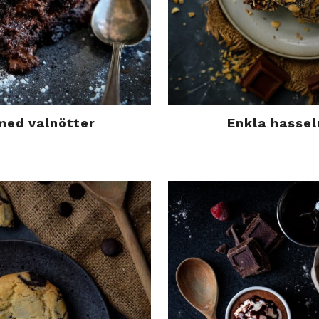
med valnötter
Enkla hassel