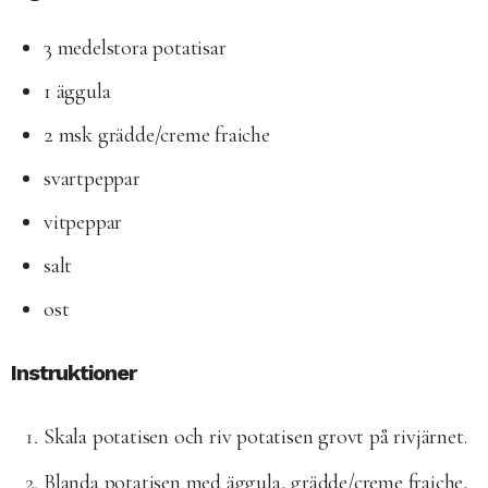
3 medelstora potatisar
1 äggula
2 msk grädde/creme fraiche
svartpeppar
vitpeppar
salt
ost
Instruktioner
Skala potatisen och riv potatisen grovt på rivjärnet.
Blanda potatisen med äggula, grädde/creme fraiche,