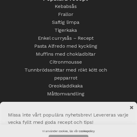
Kebabsås
Frallor
Saftig limpa
Tigerkaka
Enkel currysås – Recept
Pasta Alfredo med kyckling
Muffins med chokladbitar
Citronmousse
Tunnbrödssnittar med rökt kött och
pepparrot
Oreokladdkaka
Måttomvandling
Missa inte vårt populära nyhetsbrev! Levereras varje
vecka fyllt med goda recept och tips!
Copyright © 2020 Matskafferiet.se
Vi använder cookies, läs vår
cookiepolicy
Skicka!