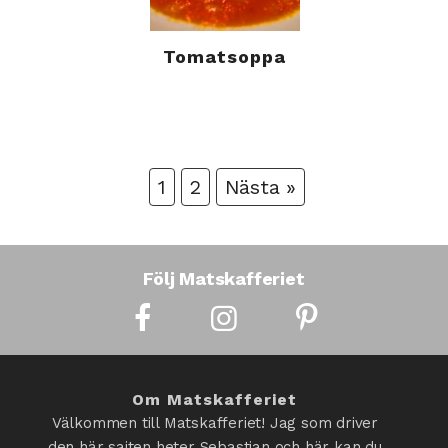
Tomatsoppa
1
2
Nästa »
Följ Matskafferiet
Om Matskafferiet
Välkommen till Matskafferiet! Jag som driver
den här sajten heter Sebastian och här kan du