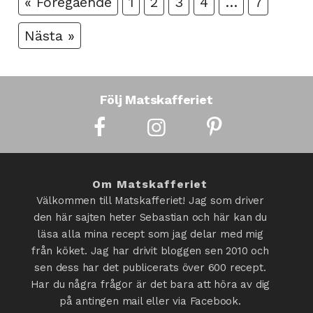
« Föregående
1
2
3
4
…
7
Nästa »
Följ Matskafferiet
Om Matskafferiet
Välkommen till Matskafferiet! Jag som driver
den här sajten heter Sebastian och här kan du
läsa alla mina recept som jag delar med mig
från köket. Jag har drivit bloggen sen 2010 och
sen dess har det publicerats över 600 recept.
Har du några frågor är det bara att höra av dig
på antingen mail eller via Facebook.