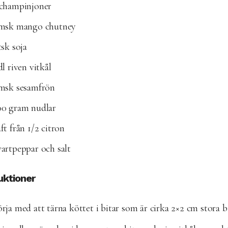
 champinjoner
 msk mango chutney
tsk soja
dl riven vitkål
 msk sesamfrön
00 gram nudlar
ft från 1/2 citron
artpeppar och salt
uktioner
rja med att tärna köttet i bitar som är cirka 2×2 cm stora bi