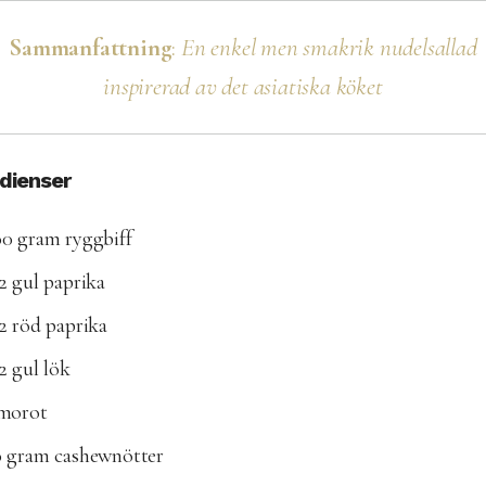
Sammanfattning
:
En enkel men smakrik nudelsallad
inspirerad av det asiatiska köket
edienser
00 gram ryggbiff
2 gul paprika
2 röd paprika
2 gul lök
 morot
0 gram cashewnötter