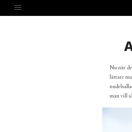
A
Nu när det
lättare ma
nudelsall
man vill 