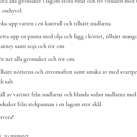
iva alla grönsaker i lagom stora bitar och riv vitkålen med t
 osthyvel.
ka upp vatten i en kastrull och tillsätt nudlarna.
tta upp en panna med olja och lägg i köttet, tillsätt mang
utney samt soja och rör om.
r ner alla grönsaker och rör om.
llsätt nötterna och citronsaften samt smaka av med svartp
h salt.
ll av vattnet från nudlarna och blanda sedan nudlarna med 
dsaker från stekpannan i en lagom stor skål.
rvera!
å:
20 minuter