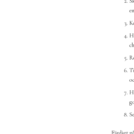
Sk
en
Ko
He
ch
Rö
Ti
oc
Hä
go
Se
Färdigt p