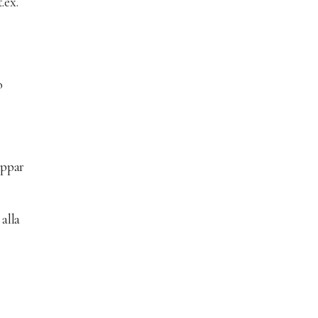
.ex.
o
eppar
alla