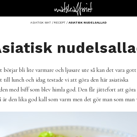
ASIATISK MAT
/
RECEPT
/
ASIATISK NUDELSALLAD
siatisk nudelsall
 börjar bli lite varmare och ljusare ute så kan det vara gott
t till lunch och idag testade vi att göra den här asiatiska
aden med biff som blev himla god. Den får jättefort att gör
så är den lika god kall som varm men det gör man som man v