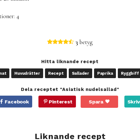
tioner:
4
3
betyg
Hitta liknande recept
mat
Huvudrätter
Recept
Sallader
Paprika
Ryggbiff
Dela receptet "Asiatisk nudelsallad"
Facebook
Pinterest
Spara
Skriv
Liknande recept