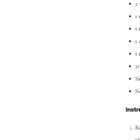
2
1
1 
1 
1
2
Sa
Sv
Instr
Bö