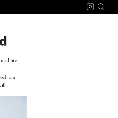
ad
 med lite
a och om
ill.