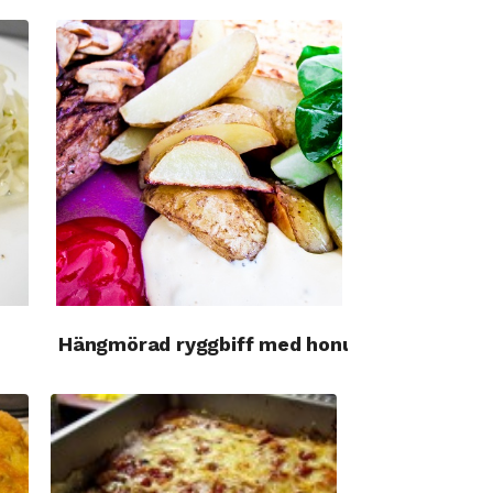
Hängmörad ryggbiff med honungs-glaze