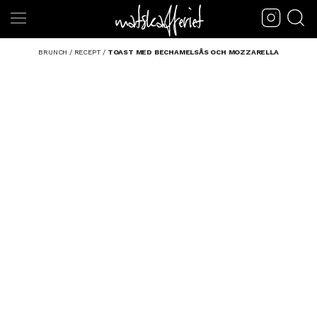
BRUNCH
/
RECEPT
/
TOAST MED BECHAMELSÅS OCH MOZZARELLA