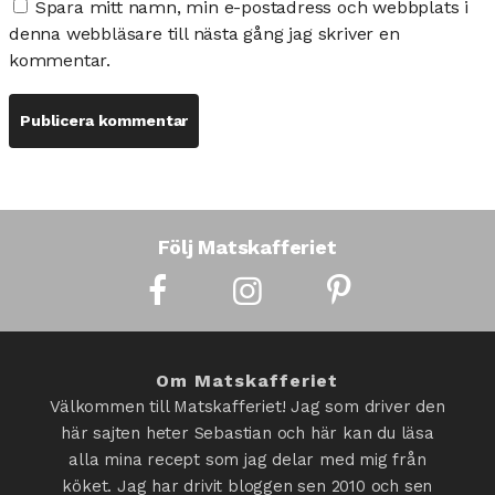
Spara mitt namn, min e-postadress och webbplats i
denna webbläsare till nästa gång jag skriver en
kommentar.
Följ Matskafferiet
Om Matskafferiet
Välkommen till Matskafferiet! Jag som driver den
här sajten heter Sebastian och här kan du läsa
alla mina recept som jag delar med mig från
köket. Jag har drivit bloggen sen 2010 och sen