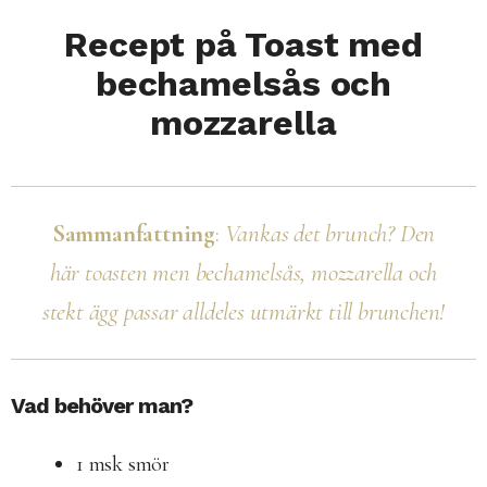
Recept på Toast med
bechamelsås och
mozzarella
Sammanfattning
:
Vankas det brunch? Den
här toasten men bechamelsås, mozzarella och
stekt ägg passar alldeles utmärkt till brunchen!
Vad behöver man?
1 msk smör