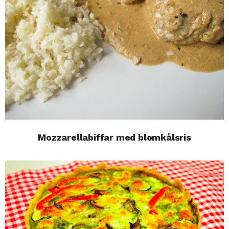
Mozzarellabiffar med blomkålsris