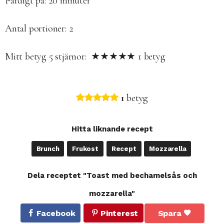
Färdigt på: 20
minuter
Antal portioner: 2
Mitt betyg
5
stjärnor: ★★★★★
1
betyg
1
betyg
Hitta liknande recept
Brunch
Frukost
Recept
Mozzarella
Dela receptet "Toast med bechamelsås och
mozzarella"
Facebook
Pinterest
Spara