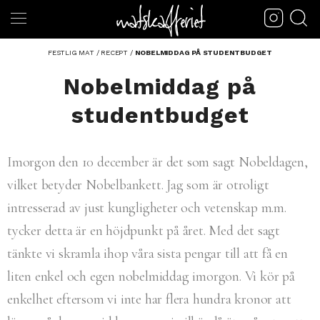
FESTLIG MAT
/
RECEPT
/
NOBELMIDDAG PÅ STUDENTBUDGET
Nobelmiddag på
studentbudget
Imorgon den 10 december är det som sagt Nobeldagen,
vilket betyder Nobelbankett. Jag som är otroligt
intresserad av just kungligheter och vetenskap m.m.
tycker detta är en höjdpunkt på året. Med det sagt
tänkte vi skramla ihop våra sista pengar till att få en
liten enkel och egen nobelmiddag imorgon. Vi kör på
enkelhet eftersom vi inte har flera hundra kronor att