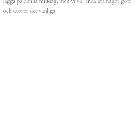
lägga på denna middag, men vi vill ändå äta något gott
och utöver det vanliga.