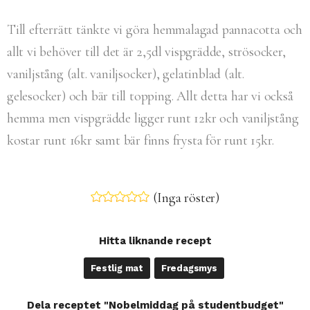
Till efterrätt tänkte vi göra hemmalagad pannacotta och
allt vi behöver till det är 2,5dl vispgrädde, strösocker,
vaniljstång (alt. vaniljsocker), gelatinblad (alt.
gelesocker) och bär till topping. Allt detta har vi också
hemma men vispgrädde ligger runt 12kr och vaniljstång
kostar runt 16kr samt bär finns frysta för runt 15kr.
(Inga röster)
Hitta liknande recept
Festlig mat
Fredagsmys
Dela receptet "Nobelmiddag på studentbudget"