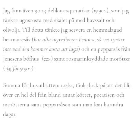
Jag fann även 900g delikatesspotatisar (
19.90:-
), som jag
tänkte ugnsrosta med skalet på med havssalt och
olivolja. Till detta tänkte jag servera en hemmalagad
bearnaisesås (
har alla ingredienser hemma, så vet tyvärr
inte vad den kommer kosta att laga
) och en pepparsås från
Jenesens böfhus (
22:-
) samt rosmarinkryddade morötter
(
1kg för 9.90:-
).
Summa för huvudrätten: 124kr, tänk dock på att det blir
över en hel del från bland annat köttet, potatisen och
morötterna samt pepparsåsen som man kan ha andra
dagar.