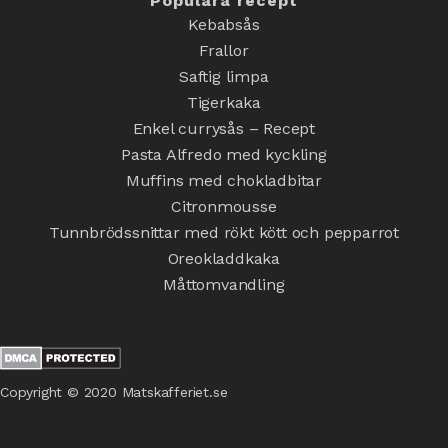
Populära recept
Kebabsås
Frallor
Saftig limpa
Tigerkaka
Enkel currysås – Recept
Pasta Alfredo med kyckling
Muffins med chokladbitar
Citronmousse
Tunnbrödssnittar med rökt kött och pepparrot
Oreokladdkaka
Måttomvandling
Copyright © 2020 Matskafferiet.se