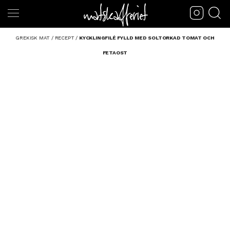
GREKISK MAT
/
RECEPT
/
KYCKLINGFILÉ FYLLD MED SOLTORKAD TOMAT OCH
FETAOST