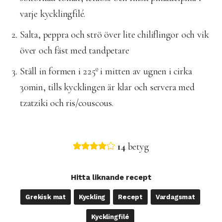
varje kycklingfilé.
Salta, peppra och strö över lite chiliflingor och vik
över och fäst med tandpetare
Ställ in formen i 225º i mitten av ugnen i cirka
30min, tills kycklingen är klar och servera med
tzatziki och ris/couscous.
14
betyg
Hitta liknande recept
Grekisk mat
Kyckling
Recept
Vardagsmat
Kycklingfilé