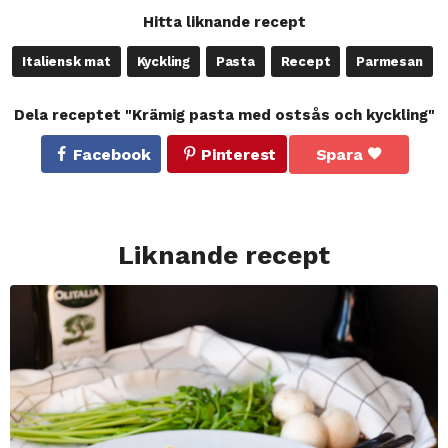
Hitta liknande recept
Italiensk mat
Kyckling
Pasta
Recept
Parmesan
Dela receptet "Krämig pasta med ostsås och kyckling"
Facebook
Pinterest
Spara
Liknande recept