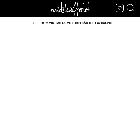
RECEPT
/
KRÄMIG PASTA MED OSTSÅS OCH KYCKLING