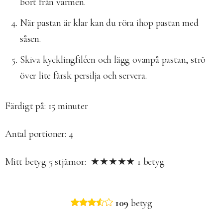
bort från värmen.
När pastan är klar kan du röra ihop pastan med
såsen.
Skiva kycklingfiléen och lägg ovanpå pastan, strö
över lite färsk persilja och servera.
Färdigt på:
15 minuter
Antal portioner:
4
Mitt betyg
5
stjärnor: ★★★★★
1
betyg
109
betyg