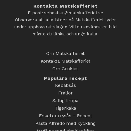
Kontakta Matskafferiet
E-post: sebastian@matskafferiet.se
Observera att alla bilder på Matskafferiet lyder
under upphovsrättslagen. Vill du använda en bild
måste du länka och ange källa.
Om Matskafferiet
Kontakta Matskafferiet
Om Cookies
Populära recept
Kebabsås
Frallor
Saftig limpa
Tigerkaka
Enkel currysås – Recept
Pasta Alfredo med kyckling
Muffins med chokladbitar