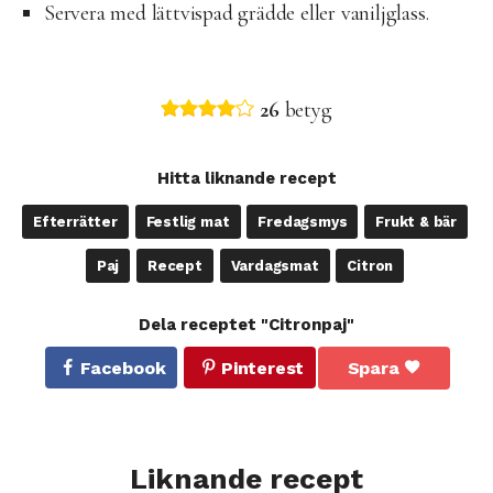
Servera med lättvispad grädde eller vaniljglass.
26
betyg
Hitta liknande recept
Efterrätter
Festlig mat
Fredagsmys
Frukt & bär
Paj
Recept
Vardagsmat
Citron
Dela receptet "Citronpaj"
Facebook
Pinterest
Spara
Liknande recept