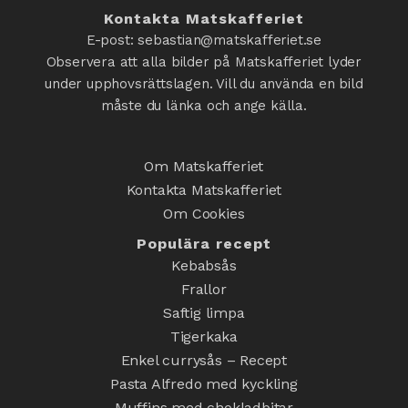
Kontakta Matskafferiet
E-post: sebastian@matskafferiet.se
Observera att alla bilder på Matskafferiet lyder
under upphovsrättslagen. Vill du använda en bild
måste du länka och ange källa.
Om Matskafferiet
Kontakta Matskafferiet
Om Cookies
Populära recept
Kebabsås
Frallor
Saftig limpa
Tigerkaka
Enkel currysås – Recept
Pasta Alfredo med kyckling
Muffins med chokladbitar