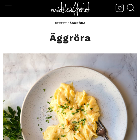
RECEPT
/
ÄGGRÖRA
Äggröra