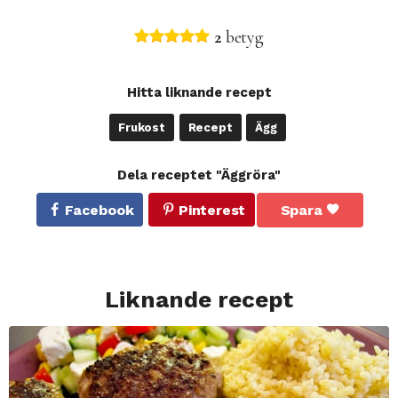
2
betyg
Hitta liknande recept
Frukost
Recept
Ägg
Dela receptet "Äggröra"
Facebook
Pinterest
Spara
Liknande recept