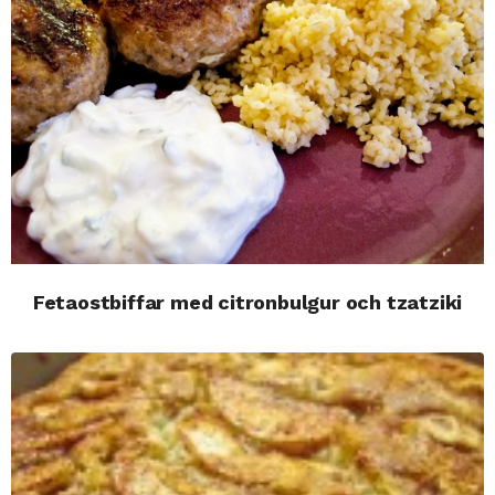
Fetaostbiffar med citronbulgur och tzatziki