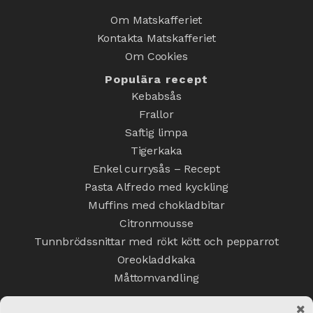
Om Matskafferiet
Kontakta Matskafferiet
Om Cookies
Populära recept
Kebabsås
Frallor
Saftig limpa
Tigerkaka
Enkel currysås – Recept
Pasta Alfredo med kyckling
Muffins med chokladbitar
Citronmousse
Tunnbrödssnittar med rökt kött och pepparrot
Oreokladdkaka
Måttomvandling