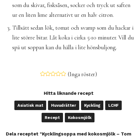
som du skivar, fisksåsen, socker och tryck ut saften
ur en liten lime alternativt ur en halv citron.
Tillsätt sedan lök, tomat och svamp som du hackar i
lite större bitar. Låt koka i cirka 5-10 minuter. Vill du
spä ut soppan kan du hälla i lite hönsbuljong.
(Inga röster)
Hitta liknande recept
Asiatisk mat
Huvudrätter
Kyckling
LCHF
Recept
Kokosmjölk
Dela receptet "Kycklingsoppa med kokosmjölk – Tom