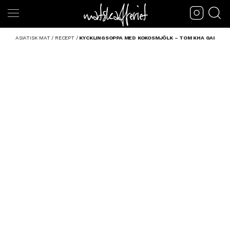
ASIATISK MAT
/
RECEPT
/
KYCKLINGSOPPA MED KOKOSMJÖLK – TOM KHA GAI