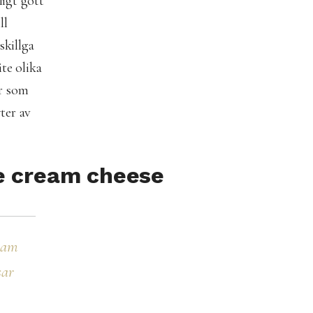
ligt gott
ll
skillga
te olika
ör som
yter av
me cream cheese
ream
sar