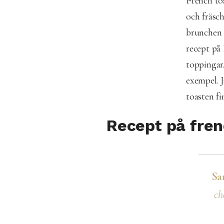
French to
och fräsch 
brunchen o
recept på 
toppingar
exempel. J
toasten fi
Recept på fren
Sa
ch