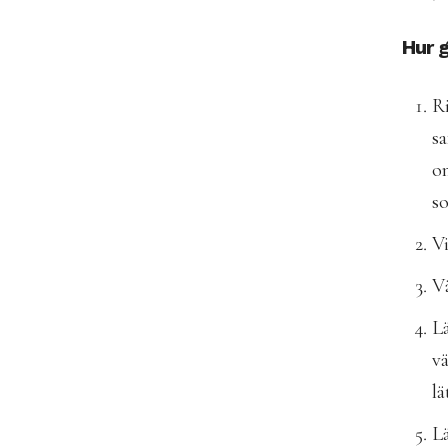
Hur g
Ri
sa
om
so
Vi
V
Lä
vä
lä
Lä