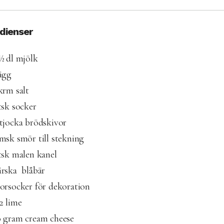
edienser
½ dl mjölk
ägg
krm salt
tsk socker
tjocka brödskivor
msk smör till stekning
tsk malen kanel
ärska blåbär
orsocker för dekoration
2 lime
0 gram cream cheese