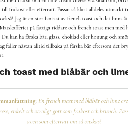
ast med blåbär och en lime cream cheese vid sidan om, otro
till frukost eller efterrätt. Passar så klart alldeles utmärkt ti
ckså! Jag är en stor fantast av french toast och det finns åt
Matskafferiet på fattiga riddare och french toast men med li
. Du kan ha färska bär, glass, choklad eller honung och sm
ag faller nästan alltid tillbaka på färska bär eftersom det br
nt.
ch toast med blåbär och li
mmanfattning
:
En french toast med blåbär och lime c
eese, enkelt och otroligt gott som frukost och brunch. Pas
även som efterrätt om så önskas!