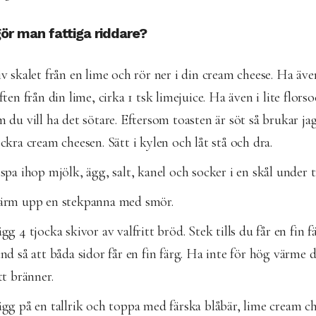
ör man fattiga riddare?
v skalet från en lime och rör ner i din cream cheese. Ha äve
ften från din lime, cirka 1 tsk limejuice. Ha även i lite flors
 du vill ha det sötare. Eftersom toasten är söt så brukar jag
ckra cream cheesen. Sätt i kylen och låt stå och dra.
spa ihop mjölk, ägg, salt, kanel och socker i en skål under t
ärm upp en stekpanna med smör.
gg 4 tjocka skivor av valfritt bröd. Stek tills du får en fin f
nd så att båda sidor får en fin färg. Ha inte för hög värme 
tt bränner.
gg på en tallrik och toppa med färska blåbär, lime cream c