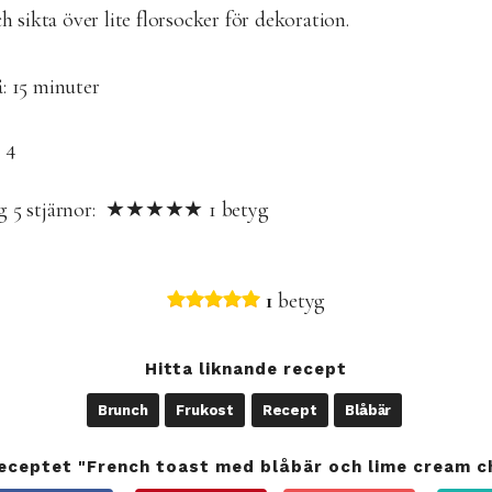
h sikta över lite florsocker för dekoration.
: 15
minuter
 4
yg
5
stjärnor: ★★★★★
1
betyg
1
betyg
Hitta liknande recept
Brunch
Frukost
Recept
Blåbär
receptet "French toast med blåbär och lime cream c