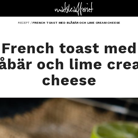
RECEPT
/
FRENCH TOAST MED BLÅBÄR OCH LIME CREAM CHEESE
French toast med
åbär och lime cr
cheese