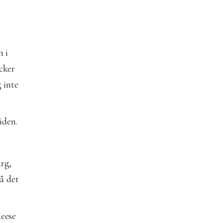
n i
ocker
 inte
iden.
ärg,
då det
heese