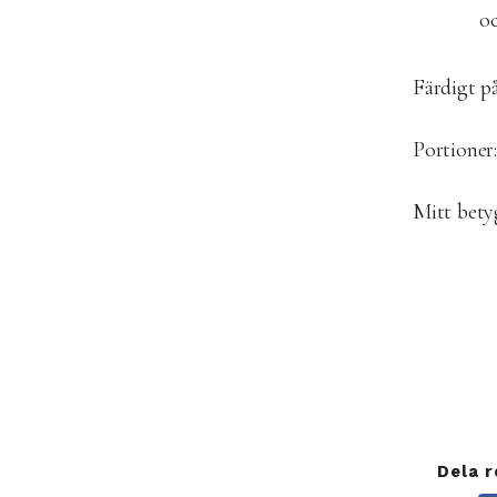
oc
Färdigt på
Portioner:
Mitt bet
Dela 