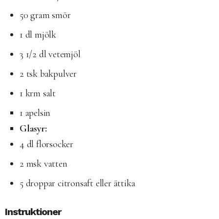
50 gram smör
1 dl mjölk
3 1/2 dl vetemjöl
2 tsk bakpulver
1 krm salt
1 apelsin
Glasyr:
4 dl florsocker
2 msk vatten
5 droppar citronsaft eller ättika
Instruktioner