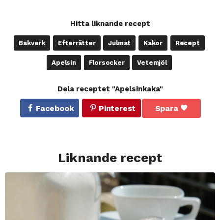
Hitta liknande recept
Bakverk
Efterrätter
Julmat
Kakor
Recept
Apelsin
Florsocker
Vetemjöl
Dela receptet "Apelsinkaka"
Facebook
Pinterest
Spara
Liknande recept