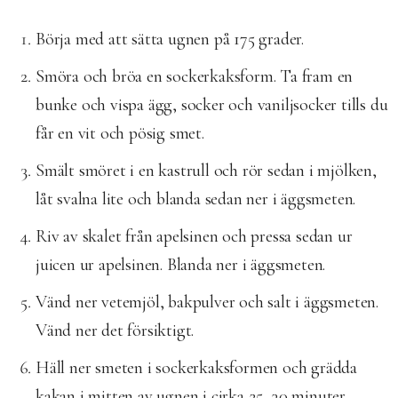
Börja med att sätta ugnen på 175 grader.
Smöra och bröa en sockerkaksform. Ta fram en
bunke och vispa ägg, socker och vaniljsocker tills du
får en vit och pösig smet.
Smält smöret i en kastrull och rör sedan i mjölken,
låt svalna lite och blanda sedan ner i äggsmeten.
Riv av skalet från apelsinen och pressa sedan ur
juicen ur apelsinen. Blanda ner i äggsmeten.
Vänd ner vetemjöl, bakpulver och salt i äggsmeten.
Vänd ner det försiktigt.
Häll ner smeten i sockerkaksformen och grädda
kakan i mitten av ugnen i cirka 25–30 minuter.