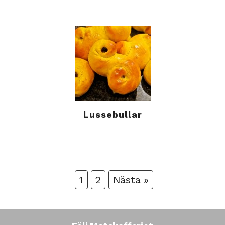
Lussebullar
1
2
Nästa »