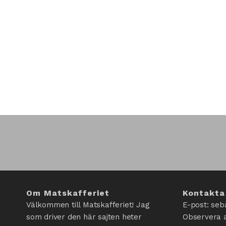
Om Matskafferiet
Kontakta
Välkommen till Matskafferiet! Jag
E-post: seb
som driver den här sajten heter
Observera a