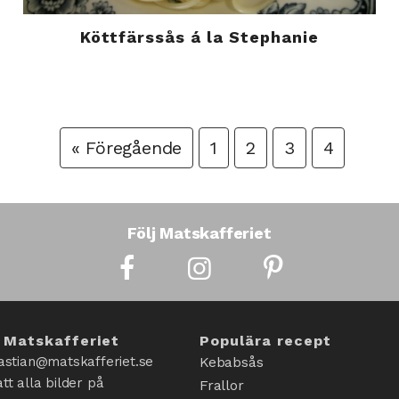
Köttfärssås á la Stephanie
« Föregående
1
2
3
4
Följ Matskafferiet
 Matskafferiet
Populära recept
astian@matskafferiet.se
Kebabsås
tt alla bilder på
Frallor