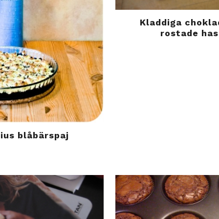
Kladdiga chokl
rostade has
ius blåbärspaj