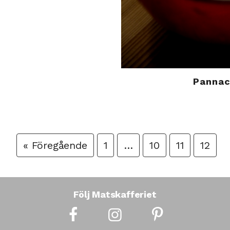
Pannac
« Föregående
1
…
10
11
12
Följ Matskafferiet