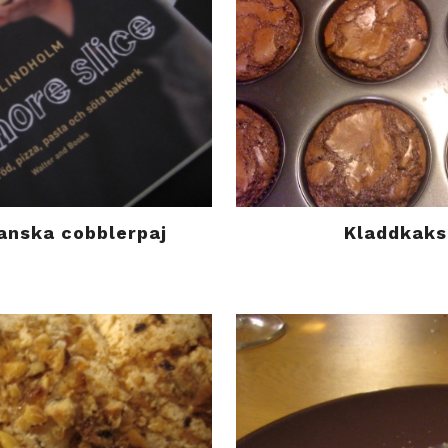
anska cobblerpaj
Kladdkaks