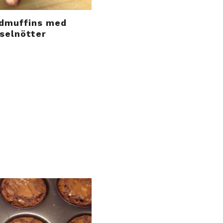
admuffins med
selnötter