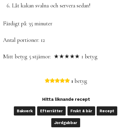
Låt kakan svalna och servera sedan!
Färdigt på:
35 minuter
Antal portioner: 12
Mitt betyg
5
stjärnor: ★★★★★
1
betyg
1
betyg
Hitta liknande recept
Bakverk
Efterrätter
Frukt & bär
Recept
Jordgubbar