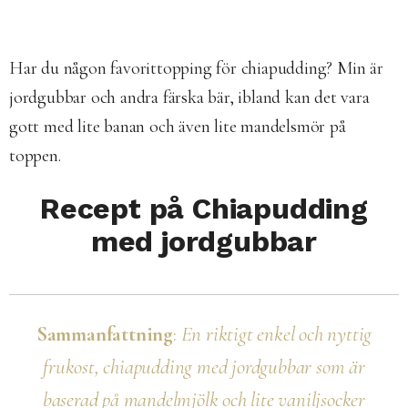
Har du någon favorittopping för chiapudding? Min är
jordgubbar och andra färska bär, ibland kan det vara
gott med lite banan och även lite mandelsmör på
toppen.
Recept på Chiapudding
med jordgubbar
Sammanfattning
:
En riktigt enkel och nyttig
frukost, chiapudding med jordgubbar som är
baserad på mandelmjölk och lite vaniljsocker