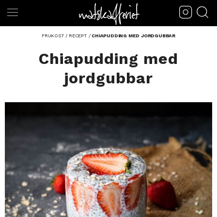
FRUKOST
/
RECEPT
/
CHIAPUDDING MED JORDGUBBAR
Chiapudding med
jordgubbar