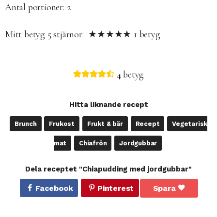
Antal portioner: 2
Mitt betyg
5
stjärnor: ★★★★★
1
betyg
4
betyg
Hitta liknande recept
Brunch
Frukost
Frukt & bär
Recept
Vegetarisk
mat
Chiafrön
Jordgubbar
Dela receptet "Chiapudding med jordgubbar"
Facebook
Pinterest
Spara