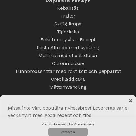
Populära recept
Kebabsås
Frallor
Saftig limpa
Tigerkaka
Enkel currysås – Recept
Pasta Alfredo med kyckling
Muffins med chokladbitar
Citronmousse
Tunnbrödssnittar med rökt kött och pepparrot
Oreokladdkaka
Måttomvandling
Missa inte vårt populära nyhetsbrev! Levereras varje
vecka fyllt med goda recept och tips!
Copyright © 2020 Matskafferiet.se
Vi använder cookies, läs vår
cookiepolicy
Skicka!
Acceptera