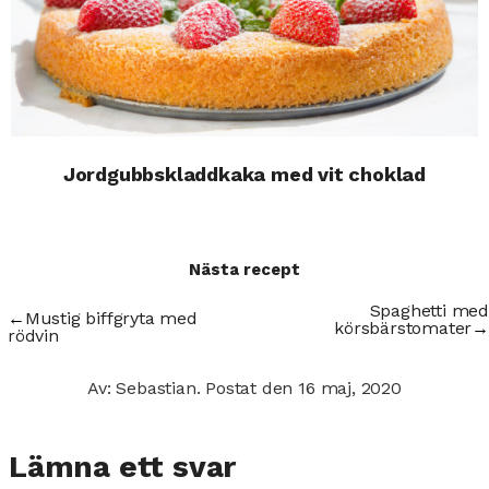
Jordgubbskladdkaka med vit choklad
Nästa recept
Spaghetti med
←
Mustig biffgryta med
körsbärstomater
→
rödvin
Av: Sebastian.
Postat den
16 maj, 2020
Lämna ett svar