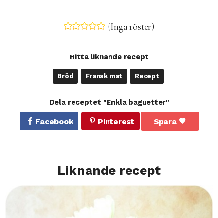
(Inga röster)
Hitta liknande recept
Bröd
Fransk mat
Recept
Dela receptet "Enkla baguetter"
Facebook
Pinterest
Spara
Liknande recept