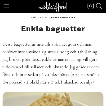
BRÖD
/
RECEPT
/
ENKLA BAGUETTER
Enkla baguetter
Dessa baguetter är inte alls svåra att göra och man
behöver inte använda sig utav surdeg och 12h jäsning.
Jag brukar göra dessa enkla varianter när jag vill göra
vitlöksbröd till sallader och liknande. Jag gräddar dem
först och brer sedan på vitlökssmöret (2-3 msk smör +
½-1 pressad vitlöksklyfta + ½ tsk finhackad persilja)