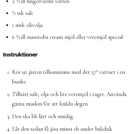
2 ½ dl fingervarmt vatten
½ tsk salt
1 msk olivolja
6 ½ dl manitoba cream mjöl eller vetemjöl special
Instruktioner
Rör ut jästen tillsammans med det 37º vattnet i en
bunke.
Tillsätt salt, olja och lite vetemjöl i taget. Använda
gärna maskin för att knåda degen.
Den ska bli lätt och smidig.
Låt den sedan få jäsa minst 1h under bakduk.