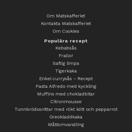
Om Matskafferiet
Kontakta Matskafferiet
Om Cookies
Populära recept
Kebabsås
Frallor
Saftig limpa
Tigerkaka
Enkel currysås – Recept
Pasta Alfredo med kyckling
Muffins med chokladbitar
Citronmousse
Tunnbrödssnittar med rökt kött och pepparrot
Oreokladdkaka
Måttomvandling