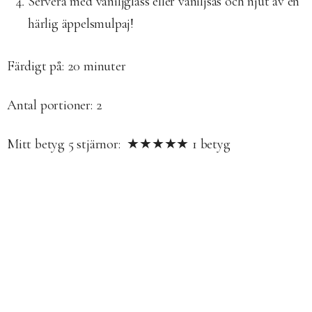
Servera med vaniljglass eller vaniljsås och njut av en
härlig äppelsmulpaj!
Färdigt på: 2
0 minuter
Antal portioner:
2
Mitt betyg
5
stjärnor: ★★★★★
1
betyg