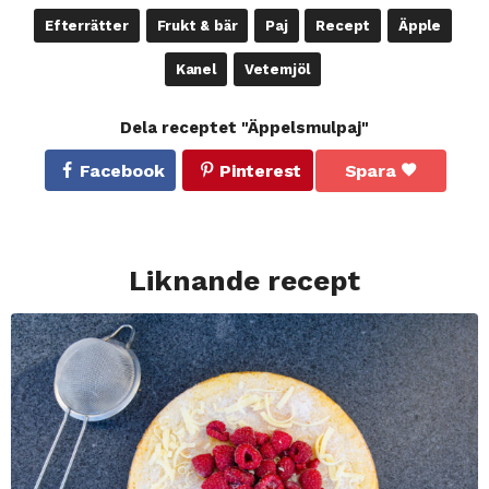
Efterrätter
Frukt & bär
Paj
Recept
Äpple
Kanel
Vetemjöl
Dela receptet "Äppelsmulpaj"
Facebook
Pinterest
Spara
Liknande recept