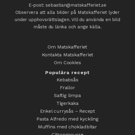
E-post: sebastian@matskafferiet.se
Observera att alla bilder på Matskafferiet lyder
under upphovsrättslagen. Vill du använda en bild
måste du länka och ange källa.
Om Matskafferiet
Kontakta Matskafferiet
Om Cookies
Populära recept
Kebabsås
Frallor
Saftig limpa
Tigerkaka
Enkel currysås – Recept
Pasta Alfredo med kyckling
Muffins med chokladbitar
Citronmousse