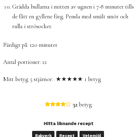
Grädda bullarna i mitten av ugnen i 7-8 minuter tills
de fått en gyllene färg. Pensla med smält smör och
rulla i strösocker.
Färdigt på: 120
minuter
Antal portioner: 12
Mitt betyg
5
stjärnor: ★★★★★
1
betyg
32
betyg
Hitta liknande recept
Bakverk
Recept
Vetemjöl