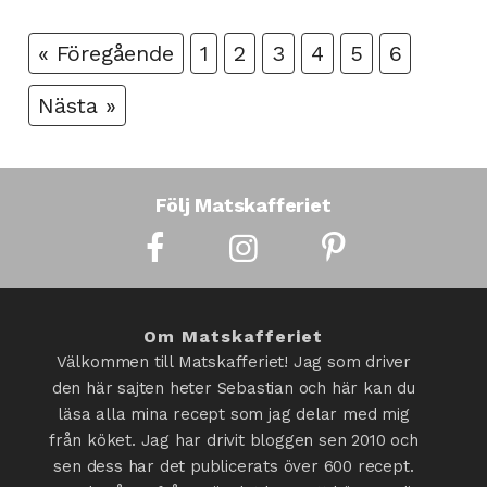
« Föregående
1
2
3
4
5
6
Nästa »
Följ Matskafferiet
Om Matskafferiet
Välkommen till Matskafferiet! Jag som driver
den här sajten heter Sebastian och här kan du
läsa alla mina recept som jag delar med mig
från köket. Jag har drivit bloggen sen 2010 och
sen dess har det publicerats över 600 recept.