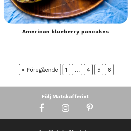
American blueberry pancakes
« Föregående
1
…
4
5
6
Följ Matskafferiet