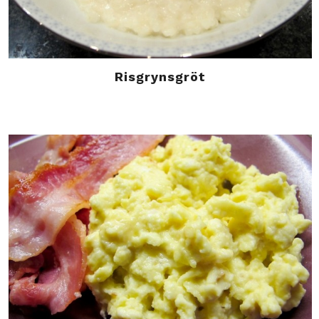
Risgrynsgröt