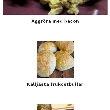
Äggröra med bacon
Kalljästa frukostbullar