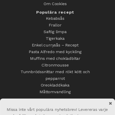
Om Cookies
Populära recept
Kebabsås
Frallor
Saftig limpa
Tigerkaka
Enkel currysås – Recept
Pasta Alfredo med kyckling
Muffins med chokladbitar
Citronmousse
Tunnbrödssnittar med rökt kött och
pepparrot
Oreokladdkaka
Måttomvandling
Missa inte vårt populära nyhetsbrev! Levereras varje