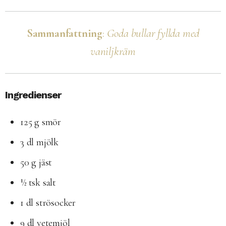
Sammanfattning
:
Goda bullar fyllda med
vaniljkräm
Ingredienser
125 g smör
3 dl mjölk
50 g jäst
½ tsk salt
1 dl strösocker
9 dl vetemjöl