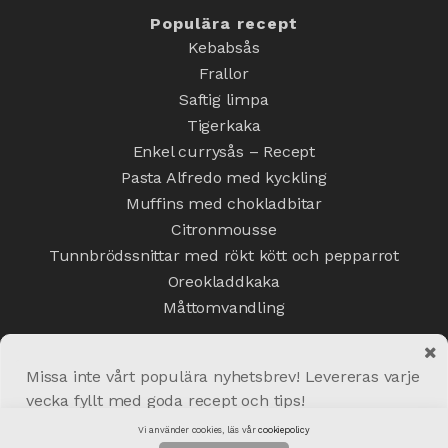
Populära recept
Kebabsås
Frallor
Saftig limpa
Tigerkaka
Enkel currysås – Recept
Pasta Alfredo med kyckling
Muffins med chokladbitar
Citronmousse
Tunnbrödssnittar med rökt kött och pepparrot
Oreokladdkaka
Måttomvandling
Missa inte vårt populära nyhetsbrev! Levereras varje
vecka fyllt med goda recept och tips!
Copyright © 2020 Matskafferiet.se
Vi använder cookies, läs vår
cookiepolicy