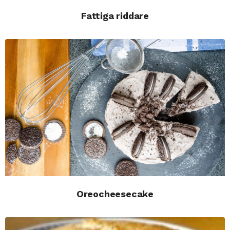
Fattiga riddare
Oreocheesecake