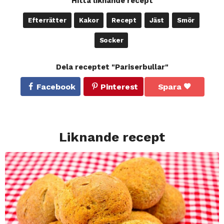
Hitta liknande recept
Efterrätter
Kakor
Recept
Jäst
Smör
Socker
Dela receptet "Pariserbullar"
Facebook
Pinterest
Spara
Liknande recept