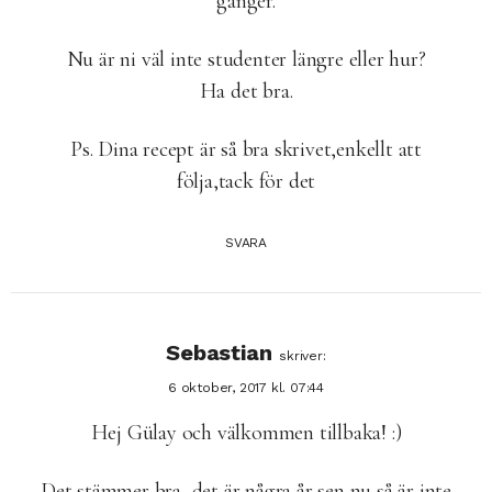
gånger.
Nu är ni väl inte studenter längre eller hur?
Ha det bra.
Ps. Dina recept är så bra skrivet,enkellt att
följa,tack för det
SVARA
Sebastian
skriver:
6 oktober, 2017 kl. 07:44
Hej Gülay och välkommen tillbaka! :)
Det stämmer bra, det är några år sen nu så är inte