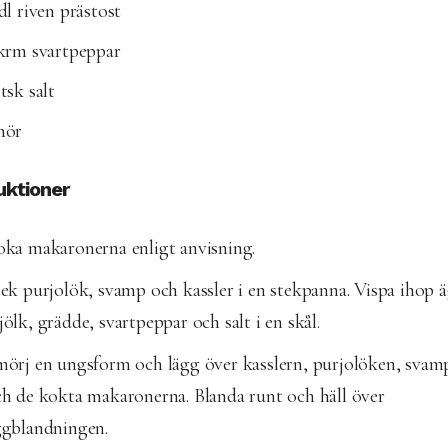
dl riven prästost
 krm svartpeppar
tsk salt
mör
uktioner
ka makaronerna enligt anvisning.
ek purjolök, svamp och kassler i en stekpanna. Vispa ihop 
ölk, grädde, svartpeppar och salt i en skål.
örj en ungsform och lägg över kasslern, purjolöken, svam
h de kokta makaronerna. Blanda runt och häll över
ggblandningen.