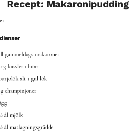
Recept: Makaronipudding
er
edienser
 dl gammeldags makaroner
0g kassler i bitar
purjolök alt 1 gul lök
0g champinjoner
ägg
½ dl mjölk
 ½ dl matlagningsgrädde