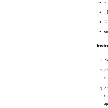
2 
1
½ 
s
Instr
Ko
St
mj
Sm
oc
ä