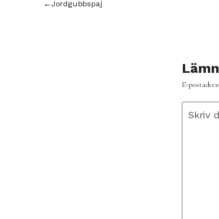
←
Jordgubbspaj
Lämna
E-postadress