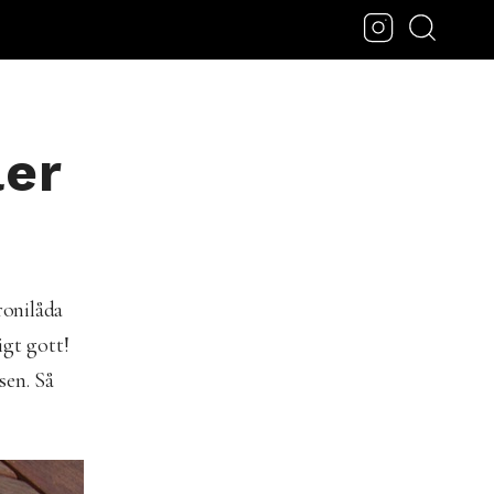
ler
ronilåda
igt gott!
sen. Så