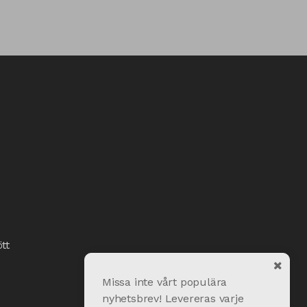
tt
Missa inte vårt populära
nyhetsbrev! Levereras varje