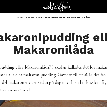
PASTA
/
RECEPT
/
MAKARONIPUDDING ELLER MAKARONILÅDA
karonipudding el
Makaronilåda
udding eller Makaronilåda? I skolan kallades det för maka
or alltid sa makaronipudding. Oavsett vilket så är det fasl
 del makaroner över sedan gårdagen och en bit kassler i fry
et så var maten klar.