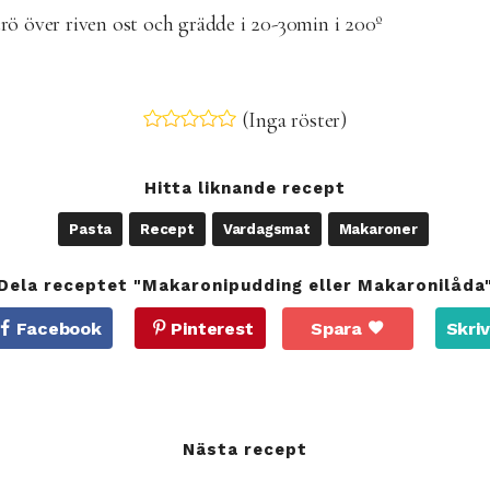
rö över riven ost och grädde i 20-30min i 200º
(Inga röster)
Hitta liknande recept
Pasta
Recept
Vardagsmat
Makaroner
Dela receptet "Makaronipudding eller Makaronilåda
Facebook
Pinterest
Spara
Skriv
Nästa recept