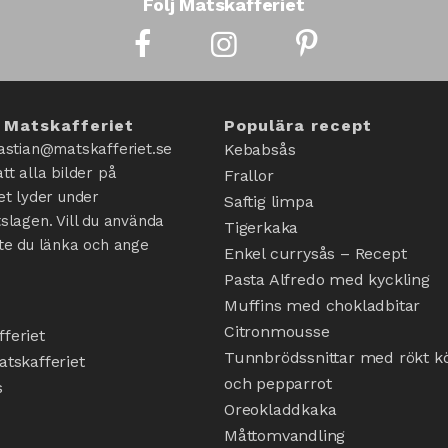
Följ Matskafferiet
 Matskafferiet
Populära recept
astian@matskafferiet.se
Kebabsås
tt alla bilder på
Frallor
et lyder under
Saftig limpa
slagen. Vill du använda
Tigerkaka
te du länka och ange
Enkel currysås – Recept
Pasta Alfredo med kyckling
Muffins med chokladbitar
Citronmousse
feriet
Tunnbrödssnittar med rökt kö
tskafferiet
och pepparrot
s
Oreokladdkaka
Måttomvandling