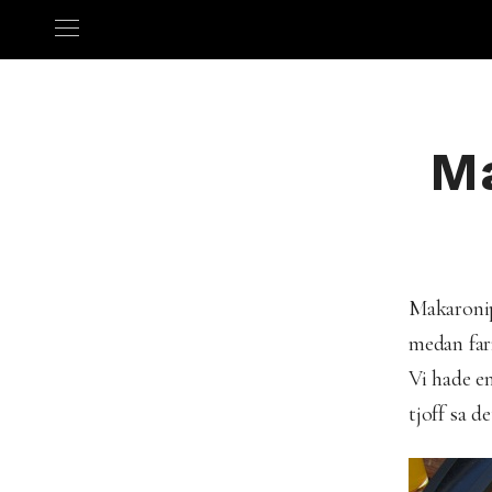
Ma
Makaronip
medan farm
Vi hade en
tjoff sa d