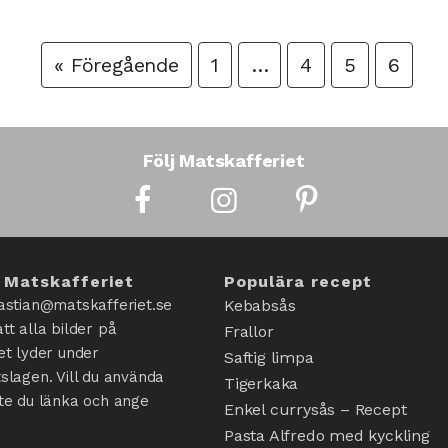
« Föregående
1
…
4
5
6
Följ Matskafferiet
 Matskafferiet
Populära recept
astian@matskafferiet.se
Kebabsås
tt alla bilder på
Frallor
et lyder under
Saftig limpa
slagen. Vill du använda
Tigerkaka
te du länka och ange
Enkel currysås – Recept
Pasta Alfredo med kyckling