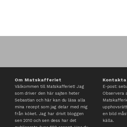
Om Matskafferiet
Kontakta
Välkommen till Matskafferiet! Jag
E-post: seb
som driver den här sajten heter
Observera a
Sebastian och här kan du läsa alla
Matskafferi
mina recept som jag delar med mig
upphovsrätt
från köket. Jag har drivit bloggen
en bild mås
sen 2010 och sen dess har det
källa.