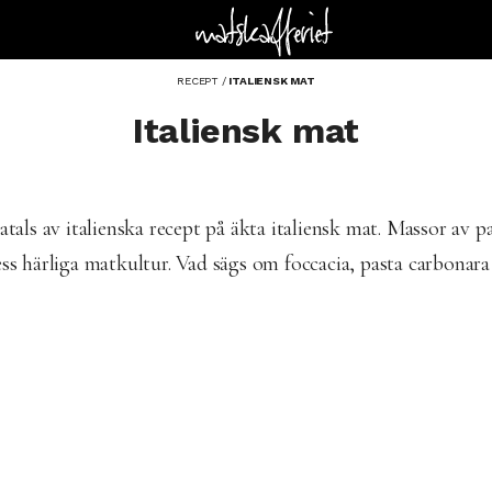
RECEPT
/
ITALIENSK MAT
Italiensk mat
tals av italienska recept på äkta italiensk mat. Massor av p
ess härliga matkultur. Vad sägs om foccacia, pasta carbonara