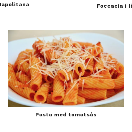
Napolitana
Foccacia i 
Pasta med tomatsås