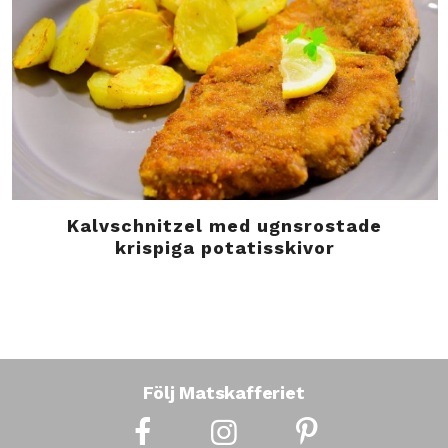
Kalvschnitzel med ugnsrostade
krispiga potatisskivor
Följ Matskafferiet