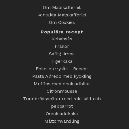
Om Matskafferiet
Kontakta Matskafferiet
Om Cookies
Populära recept
Kebabsås
Frallor
Saftig limpa
Tigerkaka
Enkel currysås – Recept
Pasta Alfredo med kyckling
Muffins med chokladbitar
Citronmousse
Tunnbrödssnittar med rökt kött och
pepparrot
Oreokladdkaka
Måttomvandling